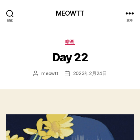
MEOWTT
搜索
菜单
分
瞎画
类
Day 22
meowtt
2023年2月24日
文
发
章
布
作
日
者
期