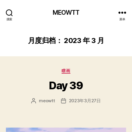
MEOWTT
搜索
菜单
月度归档：
2023 年 3 月
分
瞎画
类
Day 39
meowtt
2023年3月27日
文
发
章
布
作
日
者
期