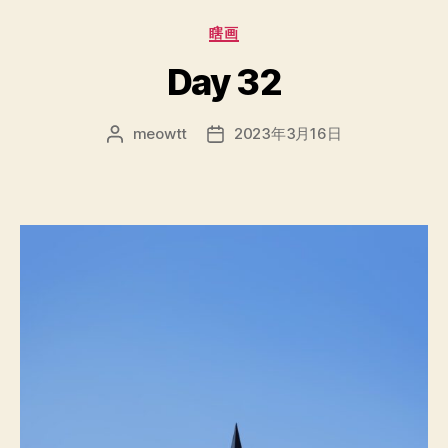
分
瞎画
类
Day 32
meowtt
2023年3月16日
文
发
章
布
作
日
者
期