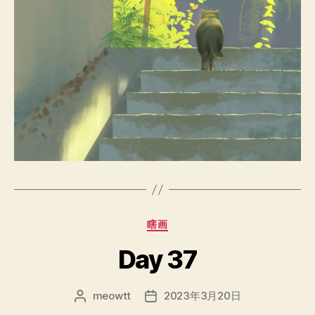
分
瞎画
类
Day 37
meowtt
2023年3月20日
文
发
章
布