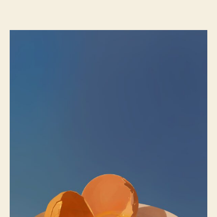
作
日
者
期