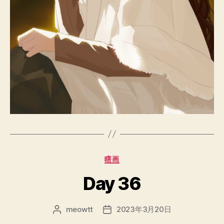
分
瞎画
类
Day 36
meowtt
2023年3月20日
文
发
章
布