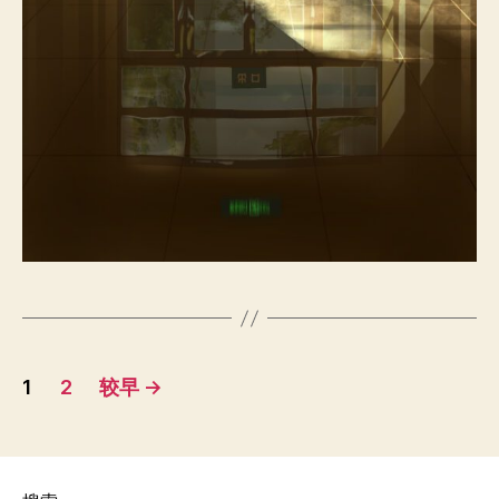
文
1
2
较早
→
章
导