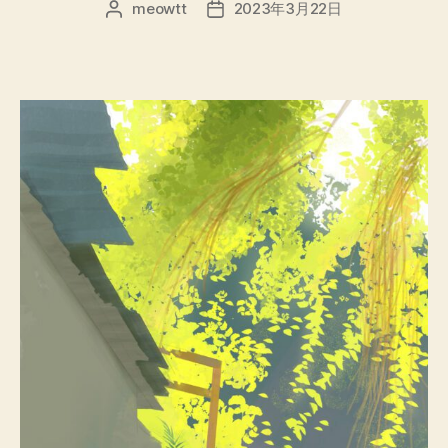
meowtt
2023年3月22日
文
发
章
布
作
日
者
期