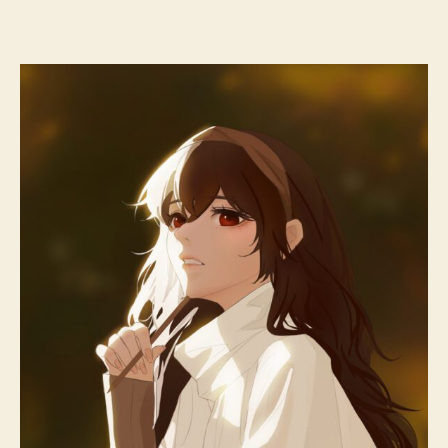
作
日
者
期