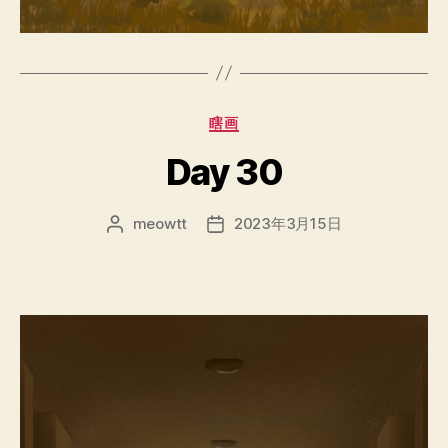
分
瞎画
类
Day 30
meowtt
2023年3月15日
文
发
章
布
作
日
者
期