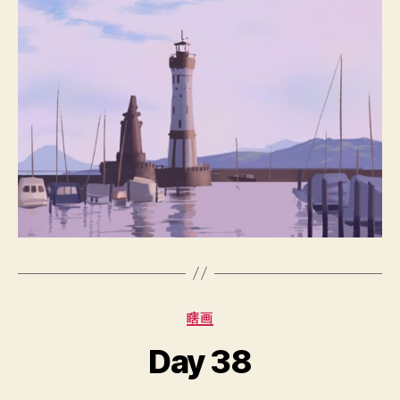
分
瞎画
类
Day 38