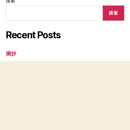
航
搜索
搜索
Recent Posts
摘抄
Emotion & Feeling
练字好难
Day 40
Day 39
Recent Comments