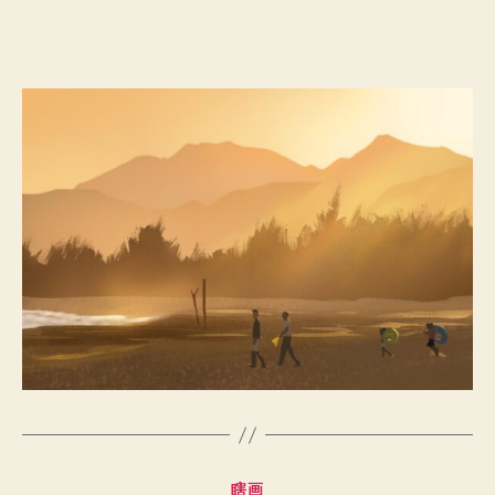
章
布
作
日
者
期
分
瞎画