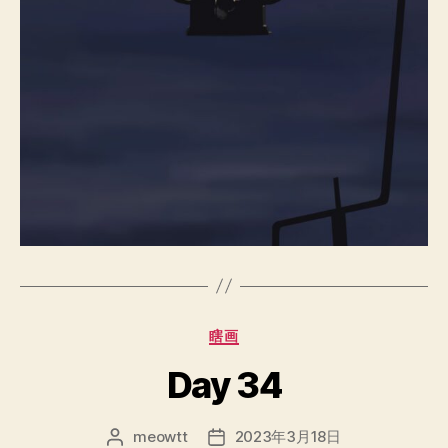
分
瞎画
类
Day 34
meowtt
2023年3月18日
文
发