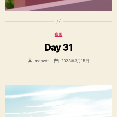
分
瞎画
类
Day 31
meowtt
2023年3月15日
文
发
章
布
作
日
者
期