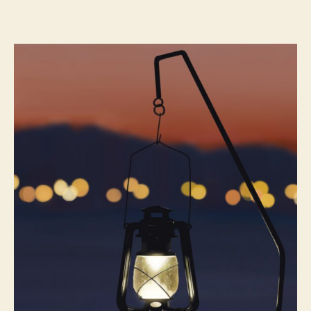
作
日
者
期