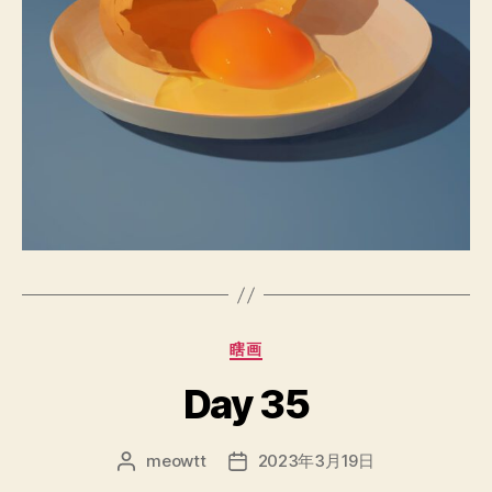
分
瞎画
类
Day 35
meowtt
2023年3月19日
文
发
章
布