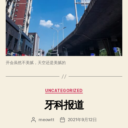
开会虽然不美腻，天空还是美腻的
分
UNCATEGORIZED
类
牙科报道
meowtt
2021年9月12日
文
发
章
布