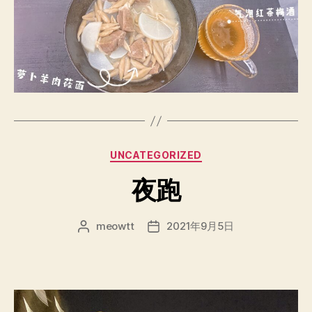
分
UNCATEGORIZED
类
夜跑
meowtt
2021年9月5日
文
发
章
布
作
日
者
期