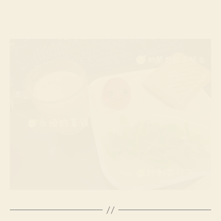
章
布
作
日
者
期