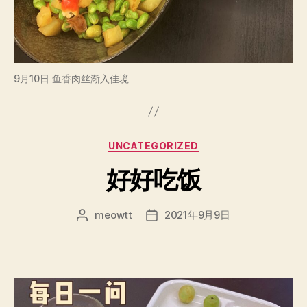
9月10日 鱼香肉丝渐入佳境
分
UNCATEGORIZED
类
好好吃饭
meowtt
2021年9月9日
文
发
章
布
作
日
者
期