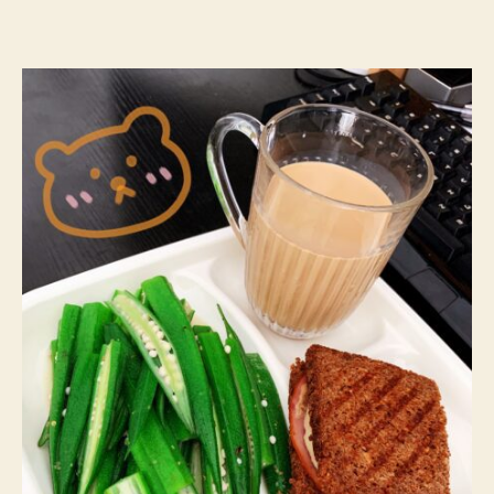
作
日
者
期