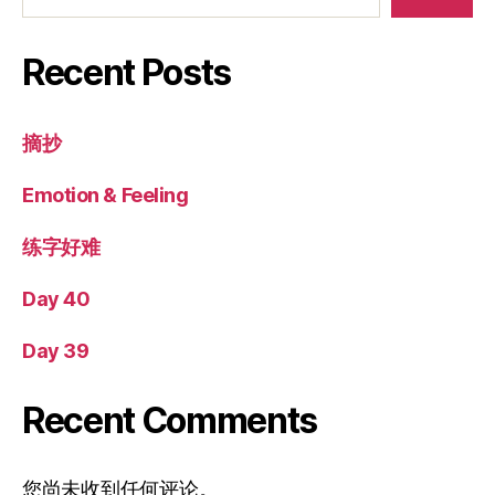
文
…
←
较新
1
5
6
7
较早
→
章
导
航
搜索
搜索
Recent Posts
摘抄