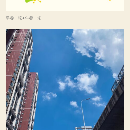
早餐一坨+午餐一坨