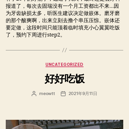
报道了，每次去固瑞没有一个月工资都出不来…因
为牙齿缺损太多，听医生建议决定做嵌体。磨牙磨
的那个酸爽啊，出来立刻去撸个串压压惊。嵌体还
要定做，这段时间只能顶着临时填充小心翼翼吃饭
了，预约下周进行step2。
分
UNCATEGORIZED
类
好好吃饭
meowtt
2021年9月11日
文
发
章
布
作
日
者
期