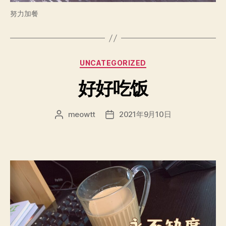
努力加餐
分
UNCATEGORIZED
类
好好吃饭
meowtt
2021年9月10日
文
发
章
布
作
日
者
期