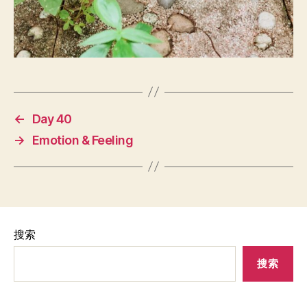
←
Day 40
→
Emotion & Feeling
搜索
搜索