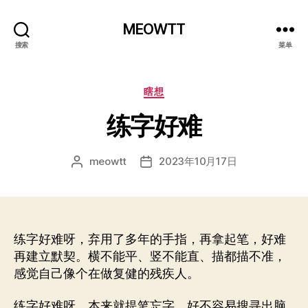
MEOWTT
搜索
菜单
分
瞎想
类
练字好难
meowtt
2023年10月17日
文
发
章
布
作
日
者
期
练字好难呀，弃用了多年的手指，再拿起笔，好难
再建立默契。横不能平、竖不能直、描都描不准，
感觉自己像个在做复健的残疾人。
练字好难呀，本来就提笔忘字，好不容易搜寻出脑