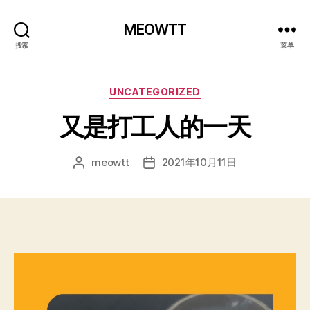
MEOWTT
搜索
菜单
分
UNCATEGORIZED
类
又是打工人的一天
meowtt
2021年10月11日
文
发
章
布
作
日
者
期