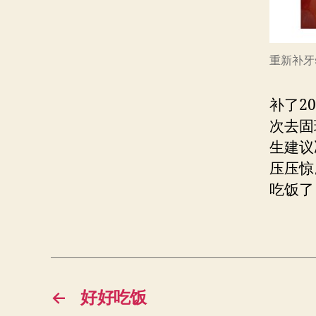
重新补牙s
补了2
次去固
生建议
压压惊
吃饭了
←
好好吃饭