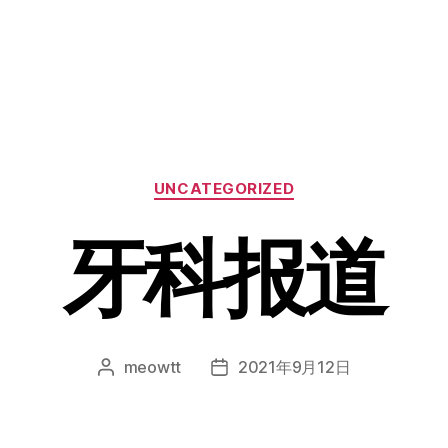
分
UNCATEGORIZED
类
牙科报道
meowtt
2021年9月12日
文
发
章
布
作
日
者
期