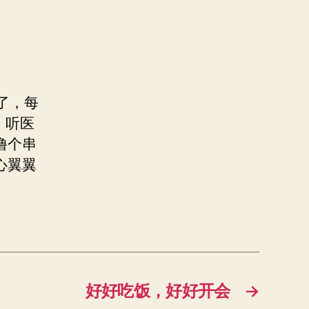
了，每
，听医
撸个串
心翼翼
好好吃饭，好好开会
→