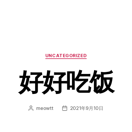
分
UNCATEGORIZED
类
好好吃饭
meowtt
2021年9月10日
文
发
章
布
作
日
者
期