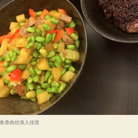
日 鱼香肉丝渐入佳境