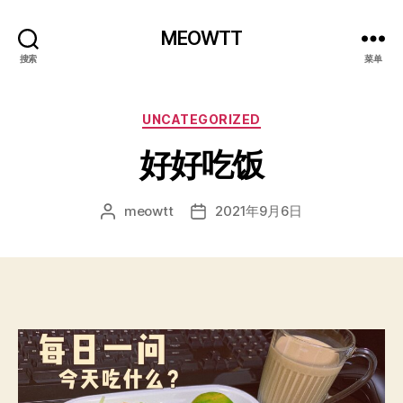
MEOWTT
搜索
菜单
分
UNCATEGORIZED
类
好好吃饭
meowtt
2021年9月6日
文
发
章
布
作
日
者
期