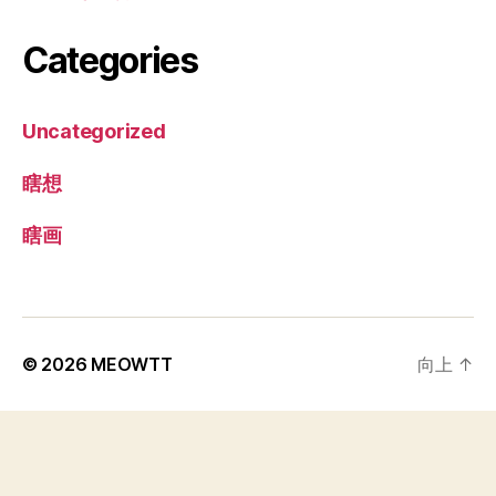
Categories
Uncategorized
瞎想
瞎画
© 2026
MEOWTT
向上
↑