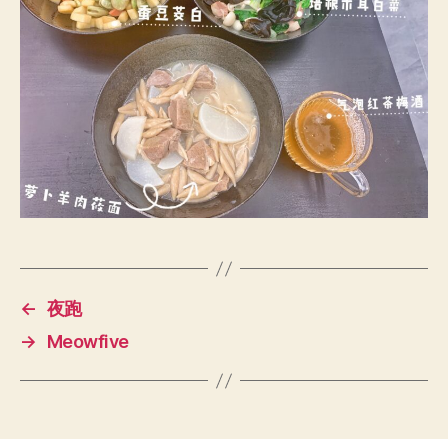
←
夜跑
→
Meowfive