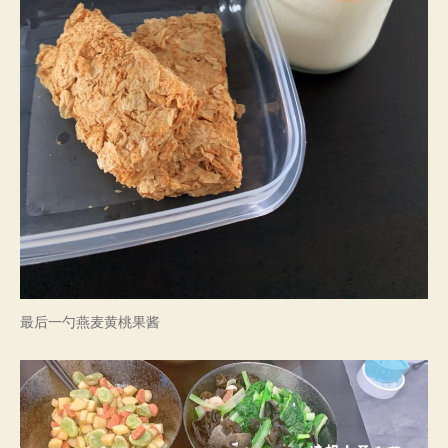
最后一勺燕麦黄桃果酱