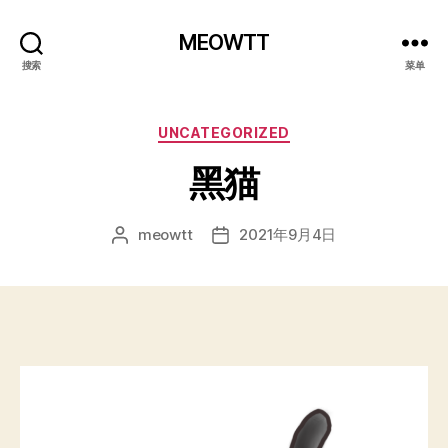
MEOWTT
搜索
菜单
分
UNCATEGORIZED
类
黑猫
meowtt
2021年9月4日
文
发
章
布
作
日
者
期